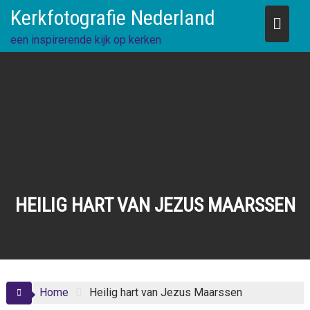
Skip
Kerkfotografie Nederland
to
content
een inspirerende kijk op kerken
HEILIG HART VAN JEZUS MAARSSEN
Home
Heilig hart van Jezus Maarssen