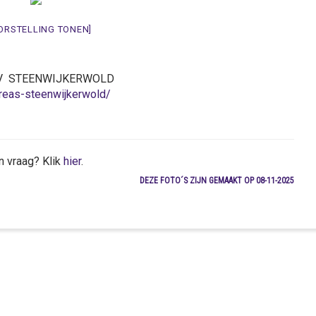
ORSTELLING TONEN]
41 PV STEENWIJKERWOLD
dreas-steenwijkerwold/
n vraag? Klik
hier
.
DEZE FOTO´S ZIJN GEMAAKT OP 08-11-2025