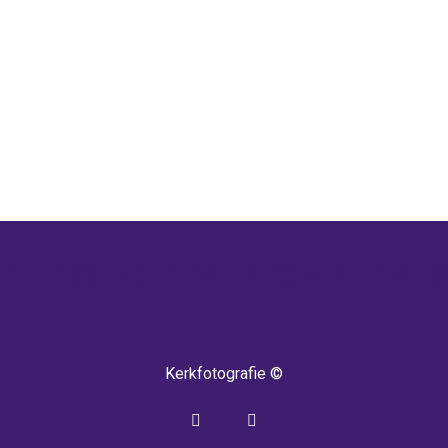
 TERUG! IEDERE WEEK KOMEN ER NIEU
Kerkfotografie ©