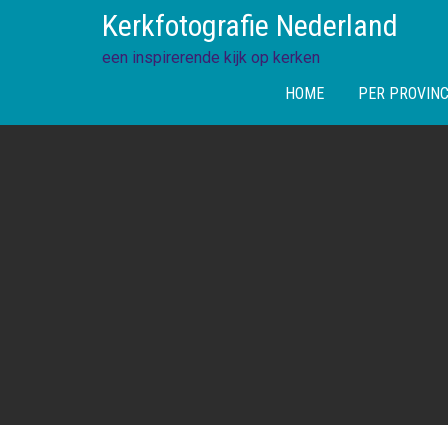
Skip
Kerkfotografie Nederland
to
content
een inspirerende kijk op kerken
HOME
PER PROVINC