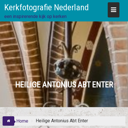
Skip
Kerkfotografie Nederland
to
content
een inspirerende kijk op kerken
HEILIGE ANTONIUS ABT ENTER
Heilige Antonius Abt Enter
Home