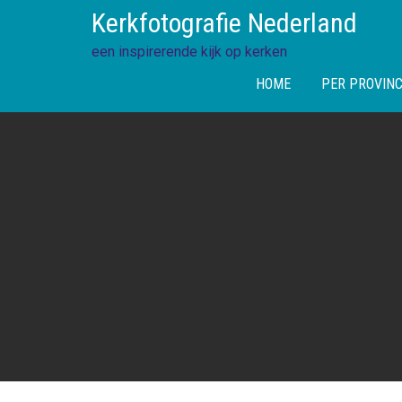
Skip
Kerkfotografie Nederland
to
content
een inspirerende kijk op kerken
HOME
PER PROVINC