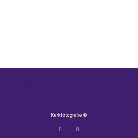
 TERUG! IEDERE WEEK KOMEN ER NIEU
Kerkfotografie ©