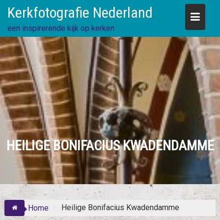
Skip
Kerkfotografie Nederland
to
content
een inspirerende kijk op kerken
HEILIGE BONIFACIUS KWADENDAMME
Heilige Bonifacius Kwadendamme
Home