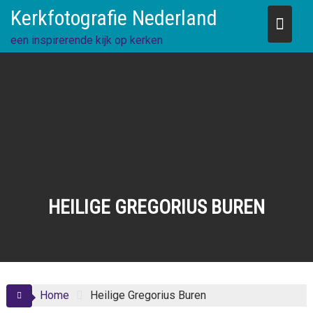
Skip
Kerkfotografie Nederland
to
content
een inspirerende kijk op kerken
HEILIGE GREGORIUS BUREN
Home
Heilige Gregorius Buren