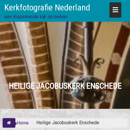
Skip
Kerkfotografie Nederland
to
content
een inspirerende kijk op kerken
HEILIGE JACOBUSKERK ENSCHEDE
Heilige Jacobuskerk Enschede
Home