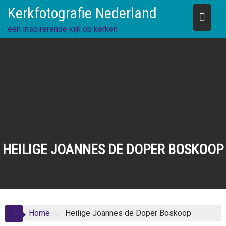
Skip
Kerkfotografie Nederland
to
content
een inspirerende kijk op kerken
HEILIGE JOANNES DE DOPER BOSKOOP
Home
Heilige Joannes de Doper Boskoop