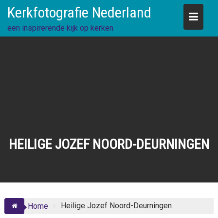
Skip
Kerkfotografie Nederland
to
content
een inspirerende kijk op kerken
HEILIGE JOZEF NOORD-DEURNINGEN
Heilige Jozef Noord-Deurningen
Home