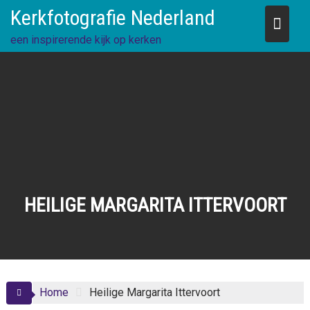
Skip
Kerkfotografie Nederland
to
content
een inspirerende kijk op kerken
HEILIGE MARGARITA ITTERVOORT
Home
Heilige Margarita Ittervoort