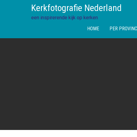
Skip
Kerkfotografie Nederland
to
content
een inspirerende kijk op kerken
HOME
PER PROVINC