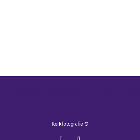
 TERUG! IEDERE WEEK KOMEN ER NIEU
Kerkfotografie ©