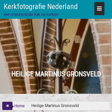
Skip
Kerkfotografie Nederland
to
content
een inspirerende kijk op kerken
HEILIGE MARTINUS GRONSVELD
Heilige Martinus Gronsveld
Home