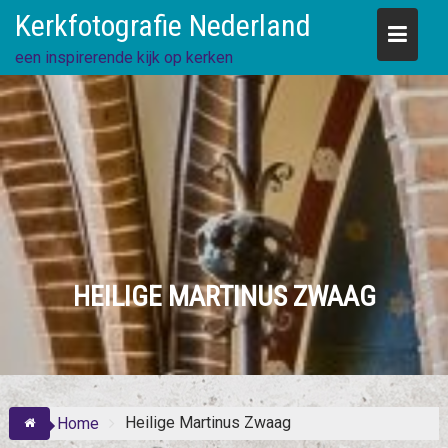
Skip
Kerkfotografie Nederland
to
content
een inspirerende kijk op kerken
HEILIGE MARTINUS ZWAAG
Heilige Martinus Zwaag
Home