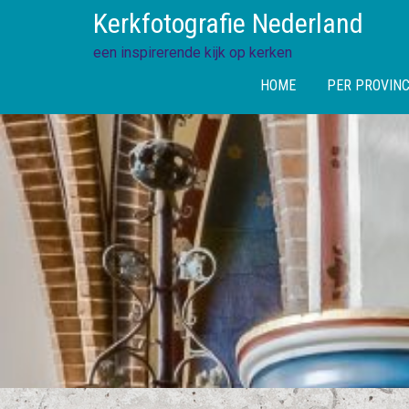
Skip
Kerkfotografie Nederland
to
content
een inspirerende kijk op kerken
HOME
PER PROVINC