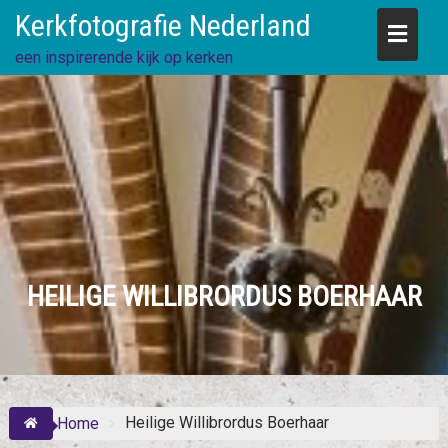
Skip
Kerkfotografie Nederland
to
content
een inspirerende kijk op kerken
HEILIGE WILLIBRORDUS BOERHAAR
Heilige Willibrordus Boerhaar
Home