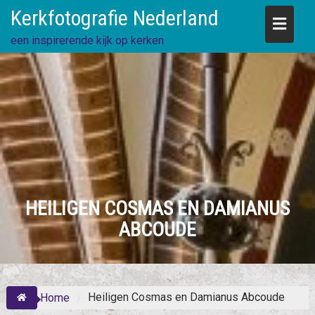
Skip
Kerkfotografie Nederland
to
content
een inspirerende kijk op kerken
HEILIGEN COSMAS EN DAMIANUS
ABCOUDE
Heiligen Cosmas en Damianus Abcoude
Home