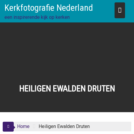
Skip
Kerkfotografie Nederland
to
content
een inspirerende kijk op kerken
HEILIGEN EWALDEN DRUTEN
Home
Heiligen Ewalden Druten