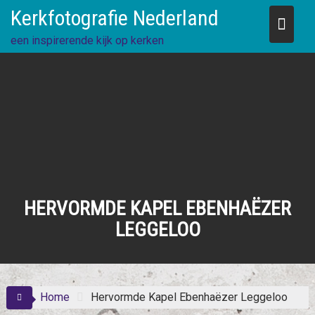
Skip
Kerkfotografie Nederland
to
content
een inspirerende kijk op kerken
HERVORMDE KAPEL EBENHAËZER
LEGGELOO
Home
Hervormde Kapel Ebenhaëzer Leggeloo