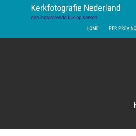
Skip
Kerkfotografie Nederland
to
content
een inspirerende kijk op kerken
HOME
PER PROVINC