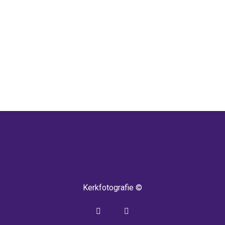
 TERUG! IEDERE WEEK KOMEN ER NIEU
Kerkfotografie ©