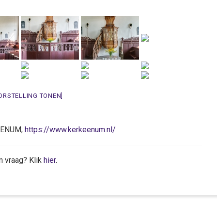
ORSTELLING TONEN]
 EENUM,
https://www.kerkeenum.nl/
n vraag? Klik
hier
.