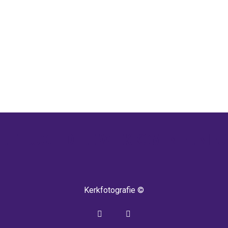
 TERUG! IEDERE WEEK KOMEN ER NIEU
Kerkfotografie ©