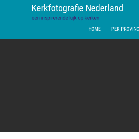
Skip
Kerkfotografie Nederland
to
content
een inspirerende kijk op kerken
HOME
PER PROVINC