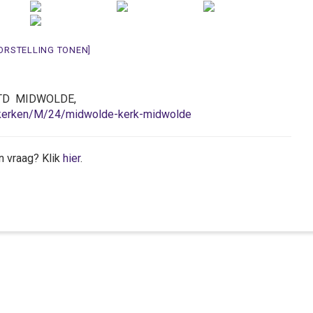
ORSTELLING TONEN]
5 TD MIDWOLDE,
k/kerken/M/24/midwolde-kerk-midwolde
n vraag? Klik
hier
.