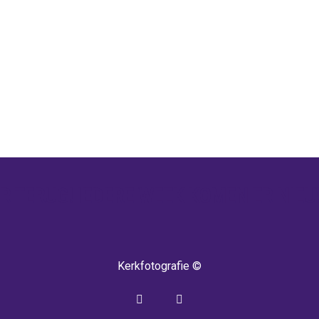
 TERUG! IEDERE WEEK KOMEN ER NIEU
Kerkfotografie ©