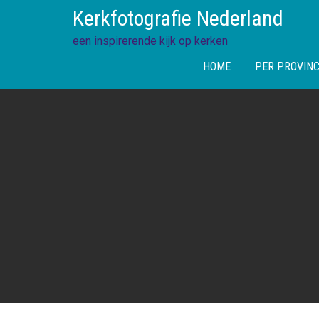
Skip
Kerkfotografie Nederland
to
content
een inspirerende kijk op kerken
HOME
PER PROVINC