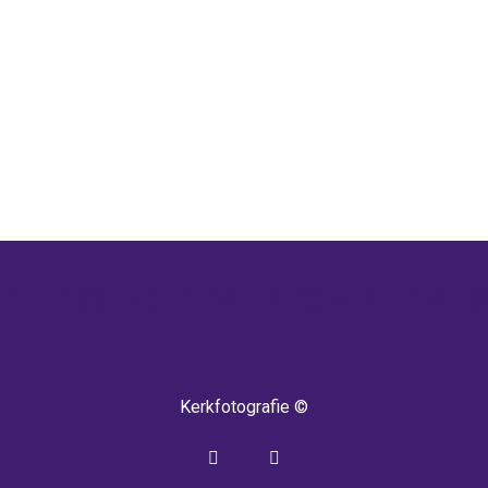
 TERUG! IEDERE WEEK KOMEN ER NIEU
Kerkfotografie ©