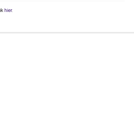
lik
hier
.