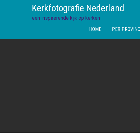
Skip
Kerkfotografie Nederland
to
content
een inspirerende kijk op kerken
HOME
PER PROVINC