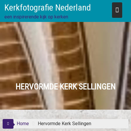
Skip
Kerkfotografie Nederland
to
content
een inspirerende kijk op kerken
HERVORMDE KERK SELLINGEN
Home
Hervormde Kerk Sellingen