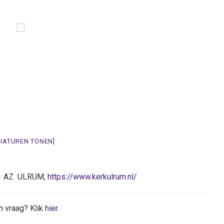
NIATUREN TONEN]
971 AZ ULRUM,
https://www.kerkulrum.nl/
n vraag? Klik
hier
.