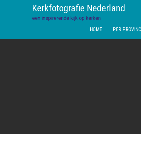
Skip
Kerkfotografie Nederland
to
content
een inspirerende kijk op kerken
HOME
PER PROVINC