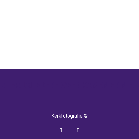
 TERUG! IEDERE WEEK KOMEN ER NIEU
Kerkfotografie ©