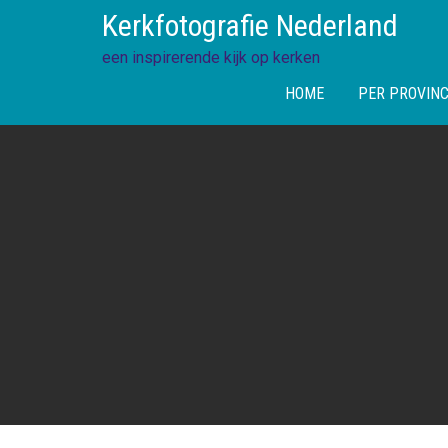
Skip
Kerkfotografie Nederland
to
content
een inspirerende kijk op kerken
HOME
PER PROVINC