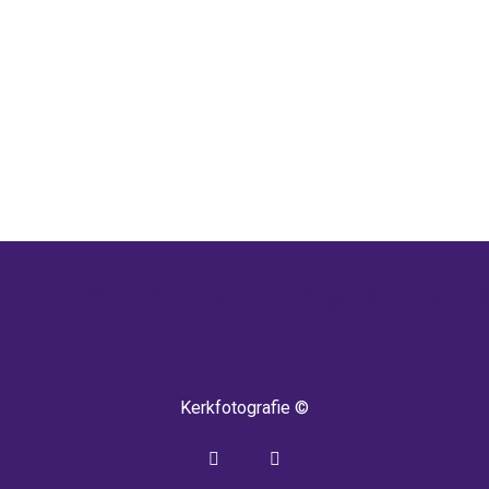
 TERUG! IEDERE WEEK KOMEN ER NIEU
Kerkfotografie ©