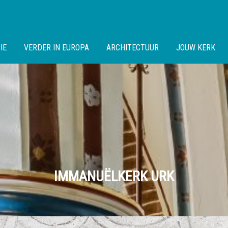
IE
VERDER IN EUROPA
ARCHITECTUUR
JOUW KERK
IMMANUËLKERK URK