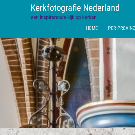
Skip
Kerkfotografie Nederland
to
content
een inspirerende kijk op kerken
HOME
PER PROVINC