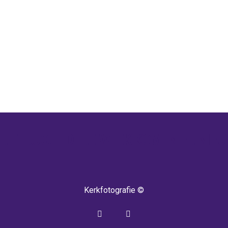
 TERUG! IEDERE WEEK KOMEN ER NIEU
Kerkfotografie ©