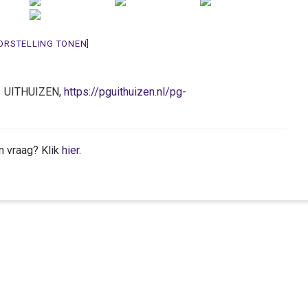
ORSTELLING TONEN]
AH UITHUIZEN,
https://pguithuizen.nl/pg-
n vraag? Klik
hier
.