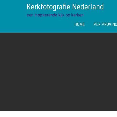
Skip
Kerkfotografie Nederland
to
content
een inspirerende kijk op kerken
HOME
PER PROVINC