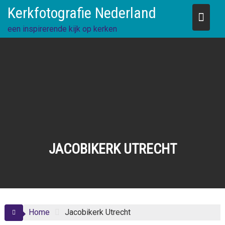
Skip
Kerkfotografie Nederland
to
content
een inspirerende kijk op kerken
JACOBIKERK UTRECHT
Home
Jacobikerk Utrecht