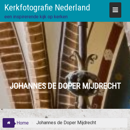
Skip
Kerkfotografie Nederland
to
content
een inspirerende kijk op kerken
JOHANNES DE DOPER MIJDRECHT
Johannes de Doper Mijdrecht
Home