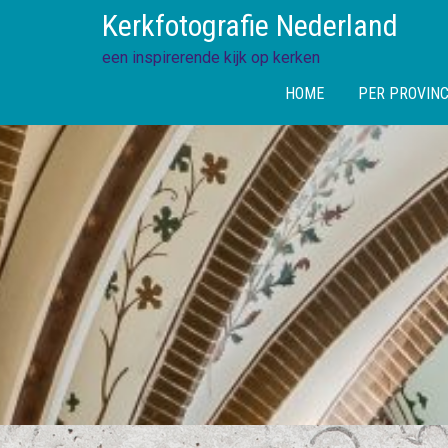
Skip
Kerkfotografie Nederland
to
content
een inspirerende kijk op kerken
HOME
PER PROVINC