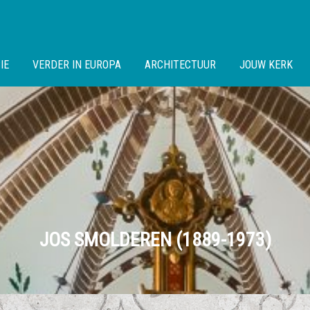
IE
VERDER IN EUROPA
ARCHITECTUUR
JOUW KERK
JOS SMOLDEREN (1889-1973)