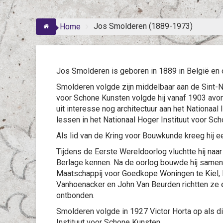
Jos Smolderen (1889-1973)
Home
Jos Smolderen is geboren in 1889 in België en 
Smolderen volgde zijn middelbaar aan de Sint-
voor Schone Kunsten volgde hij vanaf 1903 avo
uit interesse nog architectuur aan het Nationaal
lessen in het Nationaal Hoger Instituut voor Sc
Als lid van de Kring voor Bouwkunde kreeg hij ee
Tijdens de Eerste Wereldoorlog vluchtte hij naa
Berlage kennen. Na de oorlog bouwde hij same
Maatschappij voor Goedkope Woningen te Kiel,
Vanhoenacker en John Van Beurden richtten ze e
ontbonden.
Smolderen volgde in 1927 Victor Horta op als di
Instituut voor Schone Kunsten.