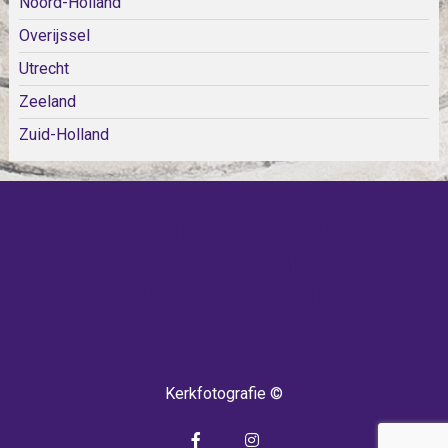
Noord-Holland
Overijssel
Utrecht
Zeeland
Zuid-Holland
KOM SNEL WEER TERUG!
IEDERE WEEK KOMEN ER
NIEUWE KERKEN BIJ!
Kerkfotografie ©