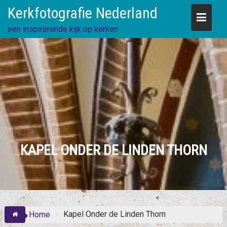
Skip
Kerkfotografie Nederland
to
content
een inspirerende kijk op kerken
KAPEL ONDER DE LINDEN THORN
Kapel Onder de Linden Thorn
Home