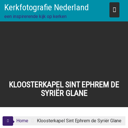
Skip
Kerkfotografie Nederland
to
content
een inspirerende kijk op kerken
KLOOSTERKAPEL SINT EPHREM DE
SYRIËR GLANE
Home
Kloosterkapel Sint Ephrem de Syriër Glane