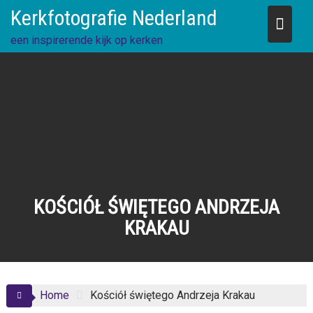
Skip
Kerkfotografie Nederland
to
content
een inspirerende kijk op kerken
KOŚCIÓŁ ŚWIĘTEGO ANDRZEJA
KRAKAU
Home
Kościół świętego Andrzeja Krakau