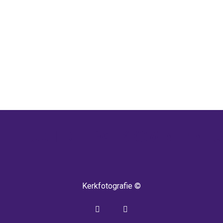
 TERUG! IEDERE WEEK KOMEN ER NIEU
Kerkfotografie ©