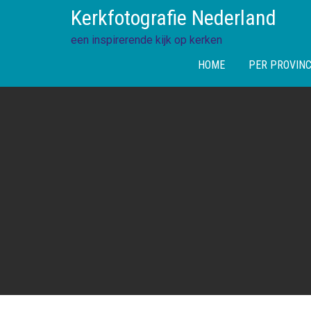
Skip
Kerkfotografie Nederland
to
content
een inspirerende kijk op kerken
HOME
PER PROVINC