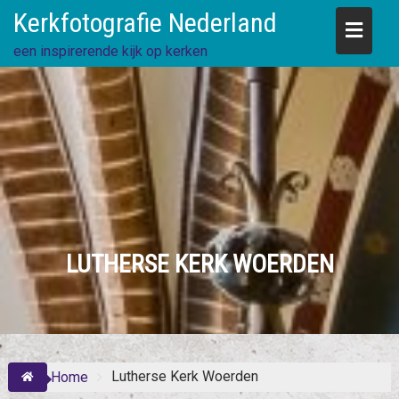
Skip
Kerkfotografie Nederland
to
content
een inspirerende kijk op kerken
LUTHERSE KERK WOERDEN
Lutherse Kerk Woerden
Home