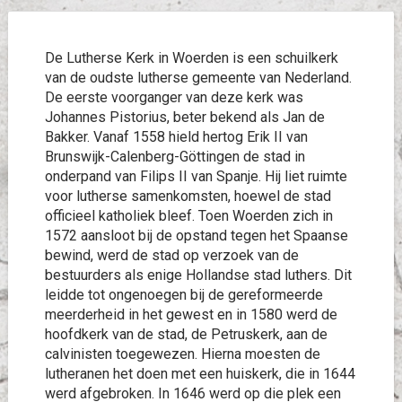
De Lutherse Kerk in Woerden is een schuilkerk
van de oudste lutherse gemeente van Nederland.
De eerste voorganger van deze kerk was
Johannes Pistorius, beter bekend als Jan de
Bakker. Vanaf 1558 hield hertog Erik II van
Brunswijk-Calenberg-Göttingen de stad in
onderpand van Filips II van Spanje. Hij liet ruimte
voor lutherse samenkomsten, hoewel de stad
officieel katholiek bleef. Toen Woerden zich in
1572 aansloot bij de opstand tegen het Spaanse
bewind, werd de stad op verzoek van de
bestuurders als enige Hollandse stad luthers. Dit
leidde tot ongenoegen bij de gereformeerde
meerderheid in het gewest en in 1580 werd de
hoofdkerk van de stad, de Petruskerk, aan de
calvinisten toegewezen. Hierna moesten de
lutheranen het doen met een huiskerk, die in 1644
werd afgebroken. In 1646 werd op die plek een