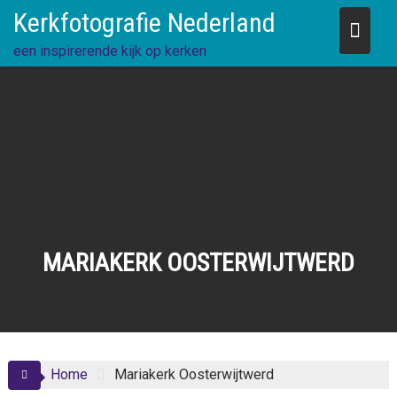
Skip
Kerkfotografie Nederland
to
content
een inspirerende kijk op kerken
MARIAKERK OOSTERWIJTWERD
Home
Mariakerk Oosterwijtwerd