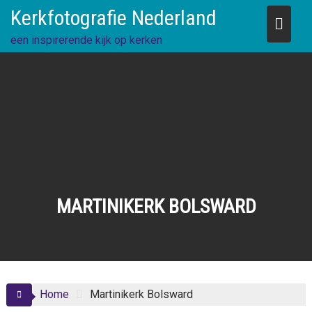
Skip
Kerkfotografie Nederland
to
content
een inspirerende kijk op kerken
MARTINIKERK BOLSWARD
Home
Martinikerk Bolsward