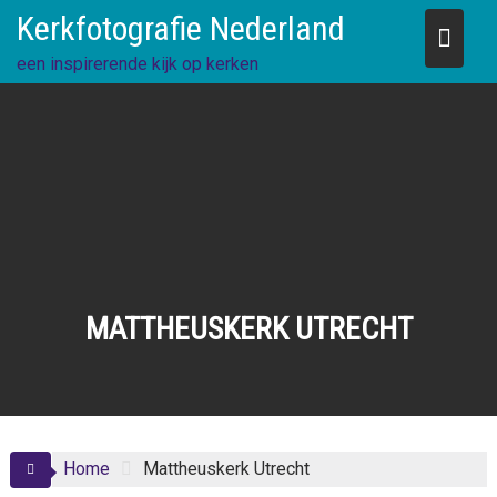
Skip
Kerkfotografie Nederland
to
content
een inspirerende kijk op kerken
MATTHEUSKERK UTRECHT
Home
Mattheuskerk Utrecht