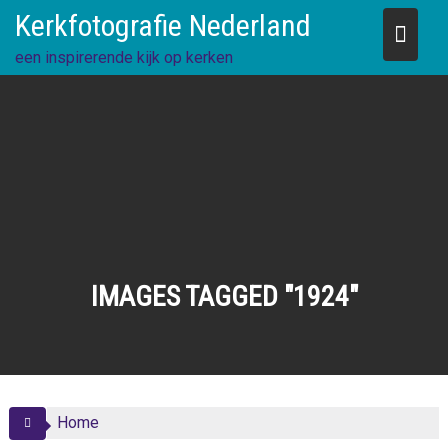
Skip
Kerkfotografie Nederland
to
content
een inspirerende kijk op kerken
IMAGES TAGGED "1924"
Home