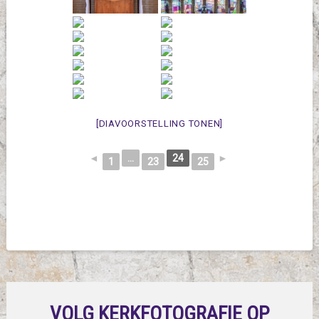
[DIAVOORSTELLING TONEN]
◄
...
24
►
1
23
25
VOLG KERKFOTOGRAFIE OP