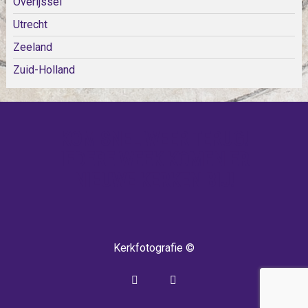
Overijssel
Utrecht
Zeeland
Zuid-Holland
KOM SNEL WEER TERUG!
IEDERE WEEK KOMEN ER
NIEUWE KERKEN BIJ!
Kerkfotografie ©