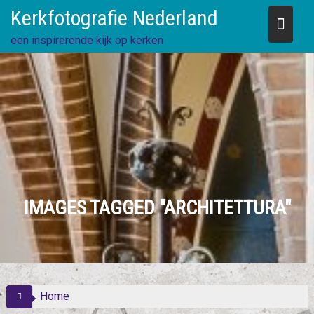
Skip
Kerkfotografie Nederland
to
content
een inspirerende kijk op kerken
IMAGES TAGGED "ARCHITETTURA"
Home