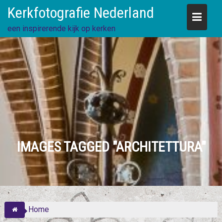
Skip
Kerkfotografie Nederland
to
content
een inspirerende kijk op kerken
IMAGES TAGGED "ARCHITETTURA"
Home