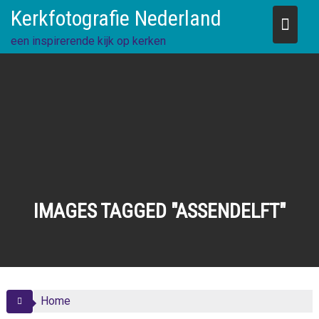
Skip
Kerkfotografie Nederland
to
content
een inspirerende kijk op kerken
IMAGES TAGGED "ASSENDELFT"
Home