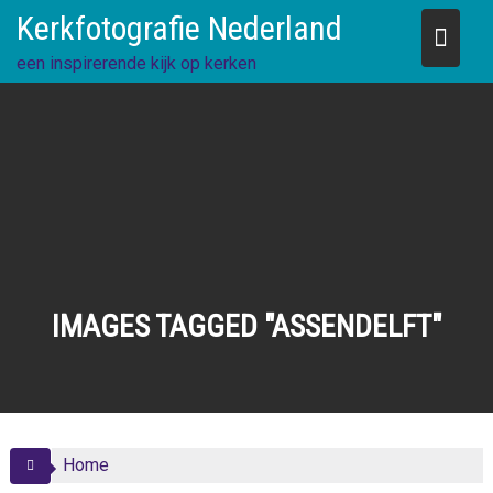
Skip
Kerkfotografie Nederland
to
content
een inspirerende kijk op kerken
IMAGES TAGGED "ASSENDELFT"
Home