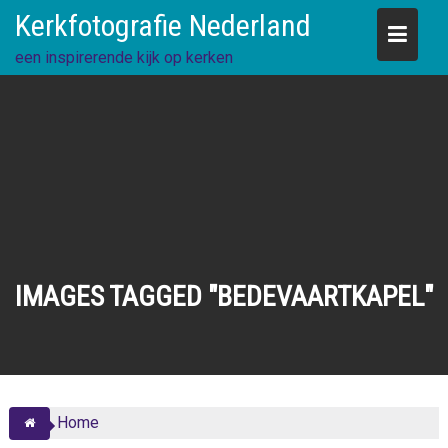
Skip
Kerkfotografie Nederland
to
content
een inspirerende kijk op kerken
IMAGES TAGGED "BEDEVAARTKAPEL"
Home