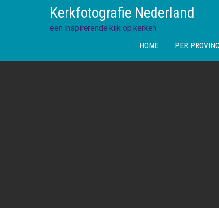
Skip
Kerkfotografie Nederland
to
content
een inspirerende kijk op kerken
HOME
PER PROVINC