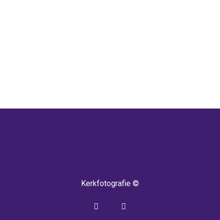
 TERUG! IEDERE WEEK KOMEN ER NIEU
Kerkfotografie ©