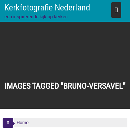
Skip
Kerkfotografie Nederland
to
content
een inspirerende kijk op kerken
IMAGES TAGGED "BRUNO-VERSAVEL"
Home