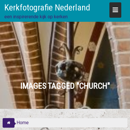
Skip
Kerkfotografie Nederland
to
content
een inspirerende kijk op kerken
IMAGES TAGGED "CHURCH"
Home