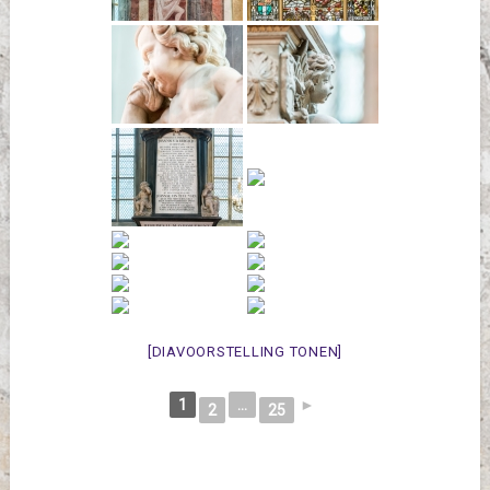
[DIAVOORSTELLING TONEN]
1
...
►
2
25