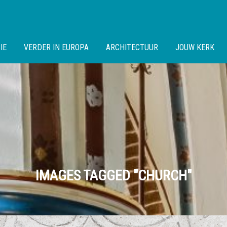
IE
VERDER IN EUROPA
ARCHITECTUUR
JOUW KERK
IMAGES TAGGED "CHURCH"