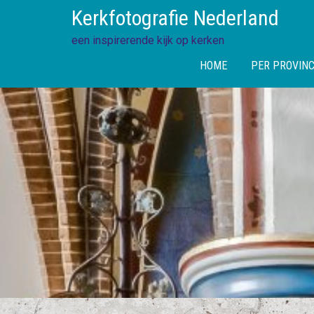
Skip
Kerkfotografie Nederland
to
content
een inspirerende kijk op kerken
HOME
PER PROVINC