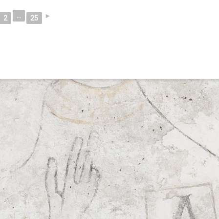
...
►
2
25