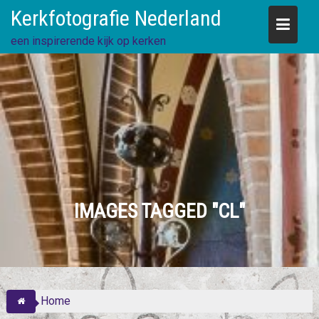
Skip
Kerkfotografie Nederland
to
content
een inspirerende kijk op kerken
IMAGES TAGGED "CL"
Home