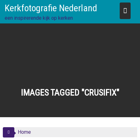
Skip
Kerkfotografie Nederland
to
content
een inspirerende kijk op kerken
IMAGES TAGGED "CRUSIFIX"
Home